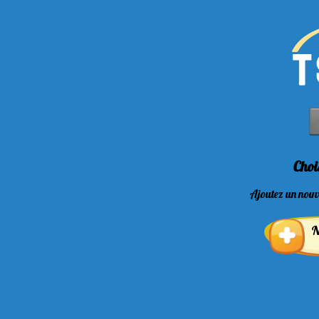
Choi
Ajoutez un nouv
N